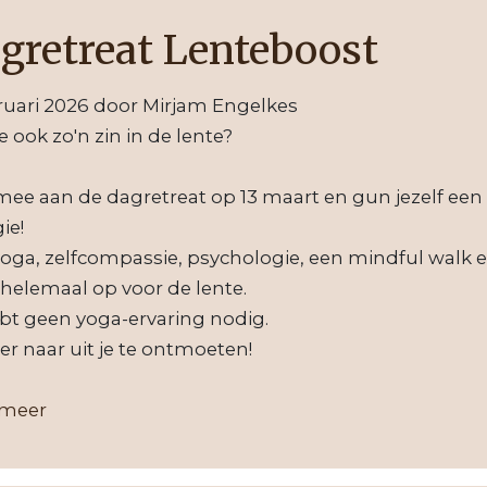
gretreat Lenteboost
ruari 2026
door
Mirjam Engelkes
e ook zo'n zin in de lente?
ee aan de dagretreat op 13 maart en gun jezelf een d
ie!
oga, zelfcompassie, psychologie, een mindful walk ee
helemaal op voor de lente.
bt geen yoga-ervaring nodig.
e er naar uit je te ontmoeten!
 meer