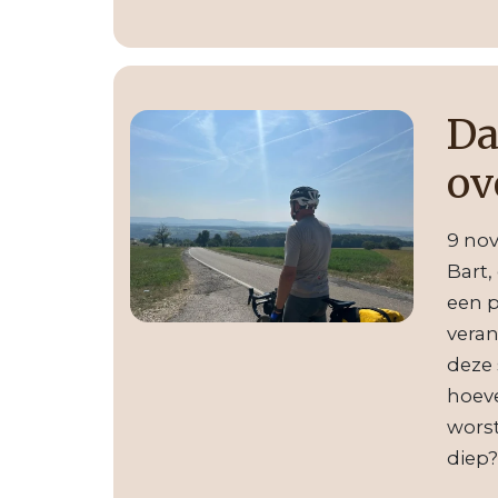
Da
ov
9 no
Bart,
een p
veran
deze 
hoeve
worst
diep?