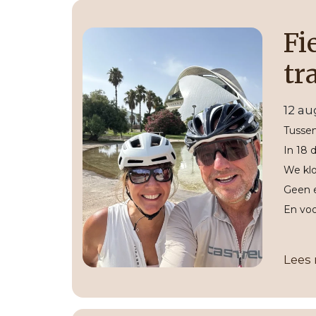
Fi
tr
12 a
Tussen
In 18 
We klo
Geen e
En voo
Lees