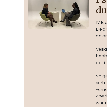
du
17 fe
De gr
op o
Veili
hebbe
op de
Volg
vertr
verne
waari
wann