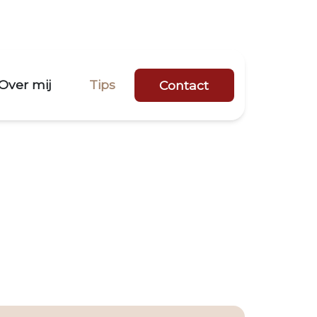
Over mij
Tips
Contact