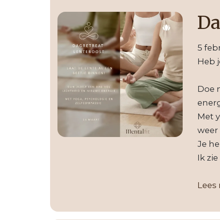
Da
5 feb
Heb j
Doe m
energ
Met y
weer 
Je he
Ik zi
Lees