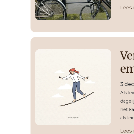
Lees
Ve
em
3 de
Als le
dageli
het ka
als l
Lees