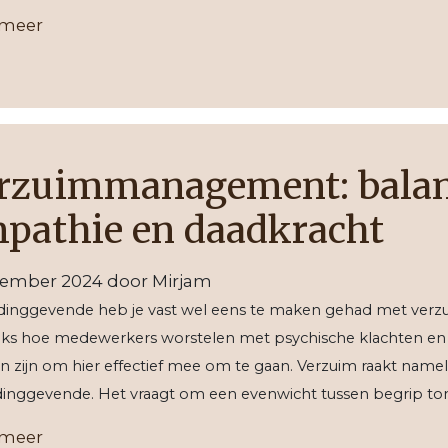
 meer
rzuimmanagement: balan
pathie en daadkracht
cember 2024
door
Mirjam
idinggevende heb je vast wel eens te maken gehad met verzui
jks hoe medewerkers worstelen met psychische klachten en uit
n zijn om hier effectief mee om te gaan. Verzuim raakt namel
eidinggevende. Het vraagt om een evenwicht tussen begrip t
 meer