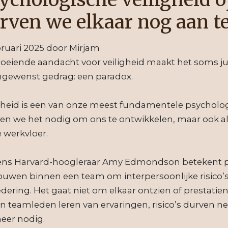
rven we elkaar nog aan t
bruari 2025
door
Mirjam
oeiende aandacht voor veiligheid maakt het soms jui
ngewenst gedrag: een paradox.
gheid is een van onze meest fundamentele psycholog
n we het nodig om ons te ontwikkelen, maar ook als 
 werkvloer.
ens Harvard-hoogleraar Amy Edmondson betekent ps
ouwen binnen een team om interpersoonlijke risico’s
dering. Het gaat niet om elkaar ontzien of prestat
n teamleden leren van ervaringen, risico’s durven 
eer nodig.