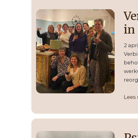
Ve
in
2 apr
Verbi
behoe
werkv
reorg
Lees
Ps